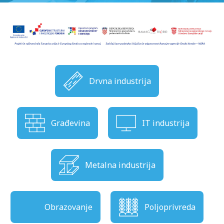
Drvna industrija
Građevina
IT industrija
Metalna industrija
Obrazovanje
Poljoprivreda