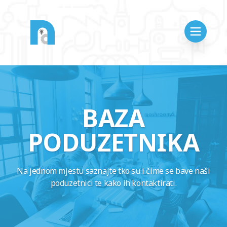
BAZA
PODUZETNIKA
Na jednom mjestu saznajte tko su i čime se bave naši
poduzetnici te kako ih kontaktirati.