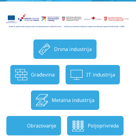
Drvna industrija
Građevina
IT industrija
Metalna industrija
Obrazovanje
Poljoprivreda