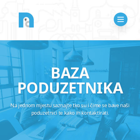
BAZA
PODUZETNIKA
Na jednom mjestu saznajte tko su i čime se bave naši
poduzetnici te kako ih kontaktirati.