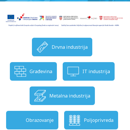
Drvna industrija
Građevina
IT industrija
Metalna industrija
Obrazovanje
Poljoprivreda