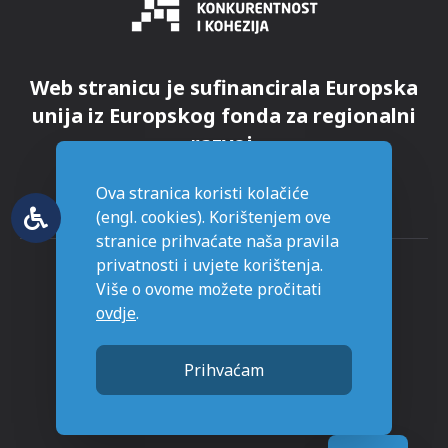
Web stranicu je sufinancirala Europska
unija iz Europskog fonda za regionalni
razvoj.
Ova stranica koristi kolačiće
(engl. cookies). Korištenjem ove
stranice prihvaćate naša pravila
privatnosti i uvjete korištenja.
Više o ovome možete pročitati
ovdje
.
© Grad Novska - sva prava pridržana
Prihvaćam
Stranice napravljene sa
u Novskoj.