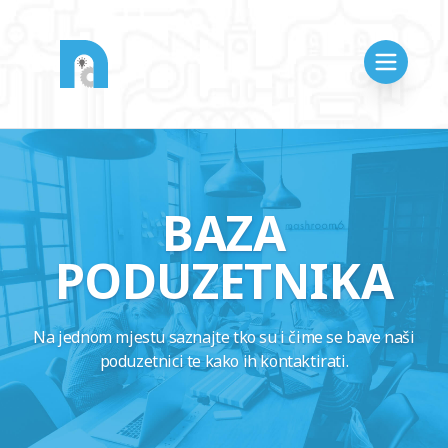
BAZA
PODUZETNIKA
Na jednom mjestu saznajte tko su i čime se bave naši
poduzetnici te kako ih kontaktirati.