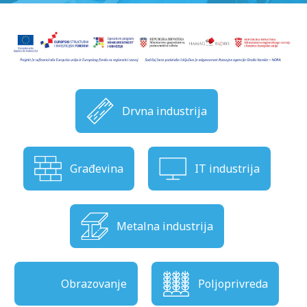
Drvna industrija
Građevina
IT industrija
Metalna industrija
Obrazovanje
Poljoprivreda