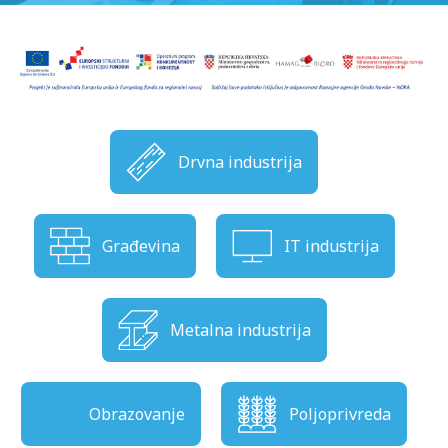
Drvna industrija
Građevina
IT industrija
Metalna industrija
Obrazovanje
Poljoprivreda