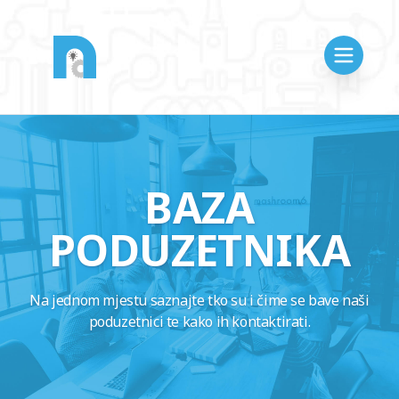
BAZA
PODUZETNIKA
Na jednom mjestu saznajte tko su i čime se bave naši
poduzetnici te kako ih kontaktirati.