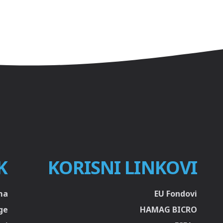
K
KORISNI LINKOVI
ma
EU Fondovi
ge
HAMAG BICRO