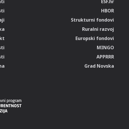
ti
ESF.hr
sti
HBOR
ji
Strukturni fondovi
ka
Ruralni razvoj
kt
Europski fondovi
ti
MINGO
ti
APPRRR
ma
Grad Novska