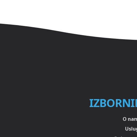
IZBORNI
O na
Uslu