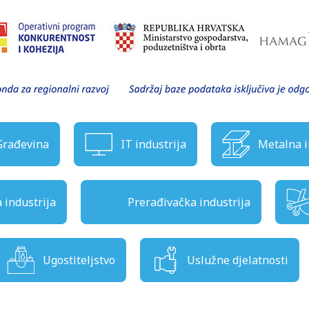
Građevina
IT industrija
Metalna i
industrija
Prerađivačka industrija
Ugostiteljstvo
Uslužne djelatnosti