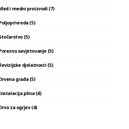
Med i medni proizvodi (7)
Poljoprivreda (5)
Stočarstvo (5)
Porezno savjetovanje (5)
Revizijske djelatnosti (5)
Drvena građa (5)
Instalacija plina (4)
Drvo za ogrjev (4)