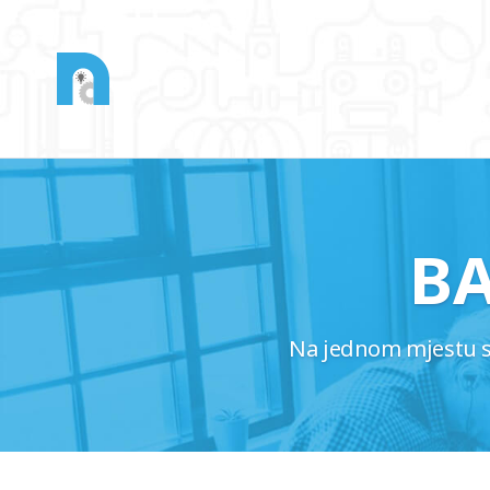
B
Na jednom mjestu saz