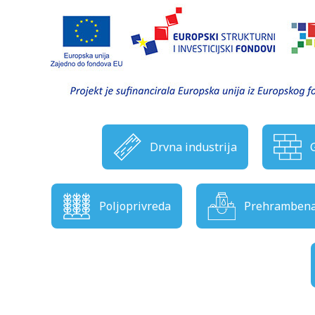
Drvna industrija
Poljoprivreda
Prehrambena 