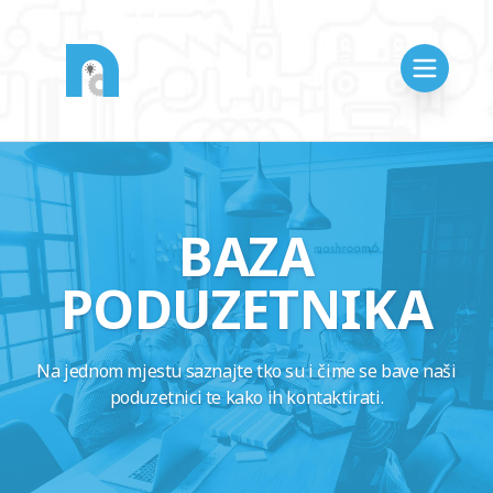
BAZA
PODUZETNIKA
Na jednom mjestu saznajte tko su i čime se bave naši
poduzetnici te kako ih kontaktirati.