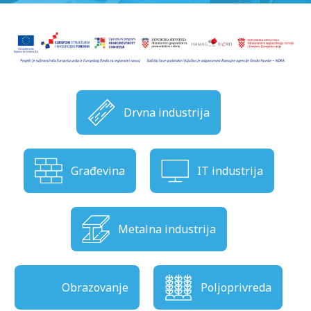
Drvna industrija
Građevina
IT industrija
Metalna industrija
Obrazovanje
Poljoprivreda