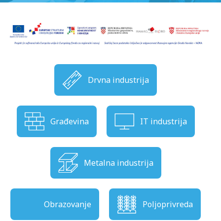
Drvna industrija
Građevina
IT industrija
Metalna industrija
Obrazovanje
Poljoprivreda