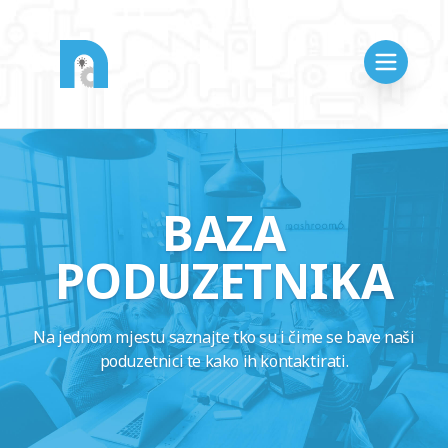
BAZA
PODUZETNIKA
Na jednom mjestu saznajte tko su i čime se bave naši
poduzetnici te kako ih kontaktirati.