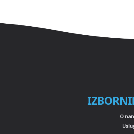
IZBORNI
O na
Uslu