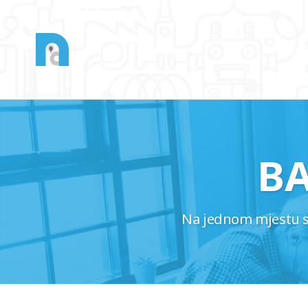
B
Na jednom mjestu saz