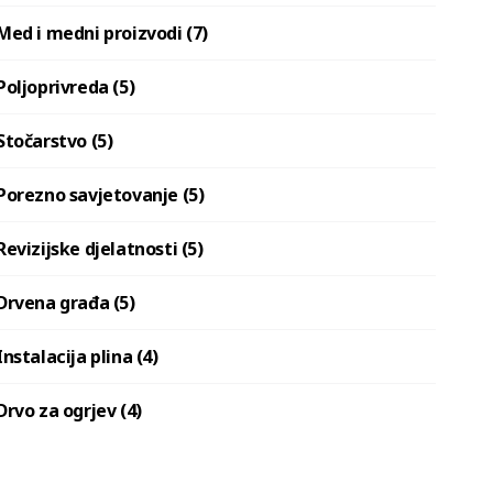
Med i medni proizvodi (7)
Poljoprivreda (5)
Stočarstvo (5)
Porezno savjetovanje (5)
Revizijske djelatnosti (5)
Drvena građa (5)
Instalacija plina (4)
Drvo za ogrjev (4)