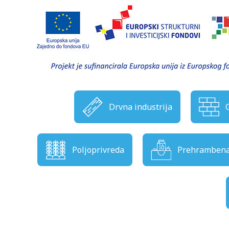
Drvna industrija
Poljoprivreda
Prehrambena 