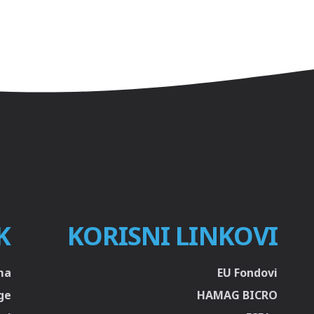
K
KORISNI LINKOVI
ma
EU Fondovi
ge
HAMAG BICRO