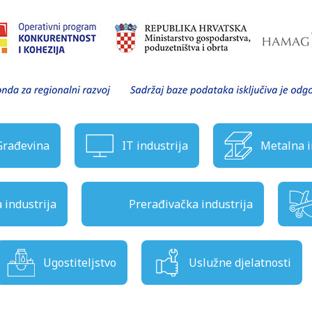
Građevina
IT industrija
Metalna i
industrija
Prerađivačka industrija
Ugostiteljstvo
Uslužne djelatnosti