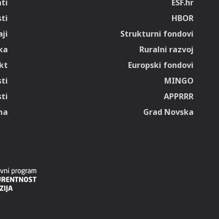
ti
ESF.hr
sti
HBOR
ji
Strukturni fondovi
ka
Ruralni razvoj
kt
Europski fondovi
ti
MINGO
ti
APPRRR
ma
Grad Novska