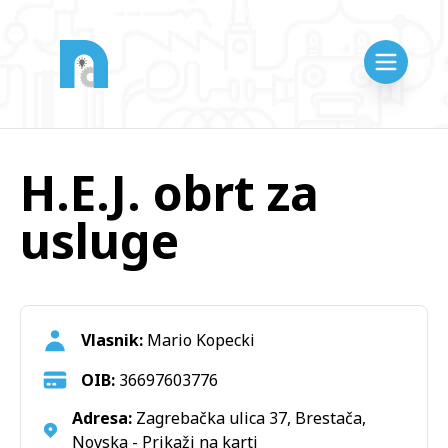
H.E.J. obrt za
usluge
Vlasnik:
Mario Kopecki
OIB:
36697603776
Adresa:
Zagrebačka ulica 37, Brestača,
Novska -
Prikaži na karti