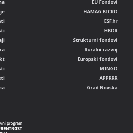
ma
EU Fondovi
ge
HAMAG BICRO
ti
ESF.hr
sti
HBOR
ji
Strukturni fondovi
ka
Ruralni razvoj
kt
Europski fondovi
ti
MINGO
ti
APPRRR
ma
Grad Novska