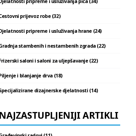
Djelatnosti pripreme i usluživanja pića (34)
Cestovni prijevoz robe (32)
Djelatnosti pripreme i usluživanja hrane (24)
Gradnja stambenih i nestambenih zgrada (22)
Frizerski saloni i saloni za uljepšavanje (22)
Piljenje i blanjanje drva (18)
Specijalizirane dizajnerske djelatnosti (14)
NAJZASTUPLJENIJI ARTIKLI
Građevinski radovi (11)