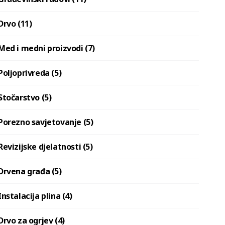
Drvo (11)
Med i medni proizvodi (7)
Poljoprivreda (5)
Stočarstvo (5)
Porezno savjetovanje (5)
Revizijske djelatnosti (5)
Drvena građa (5)
Instalacija plina (4)
Drvo za ogrjev (4)