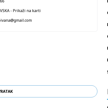
66
OVSKA -
Prikaži na karti
VRATAK