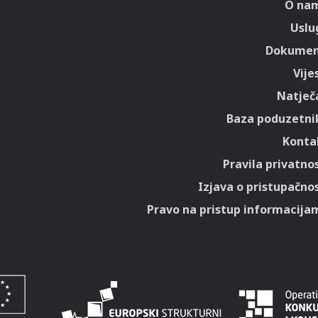
O na
Uslu
Dokumen
Vije
Natječa
Baza poduzetni
Konta
Pravila privatnos
Izjava o pristupačnos
Pravo na pristup informacija