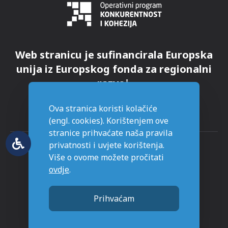
Web stranicu je sufinancirala Europska
unija iz Europskog fonda za regionalni
razvoj.
Ova stranica koristi kolačiće
(engl. cookies). Korištenjem ove
stranice prihvaćate naša pravila
privatnosti i uvjete korištenja.
Više o ovome možete pročitati
ovdje
.
© Grad Novska - sva prava pridržana
Prihvaćam
Stranice napravljene sa
u Novskoj.