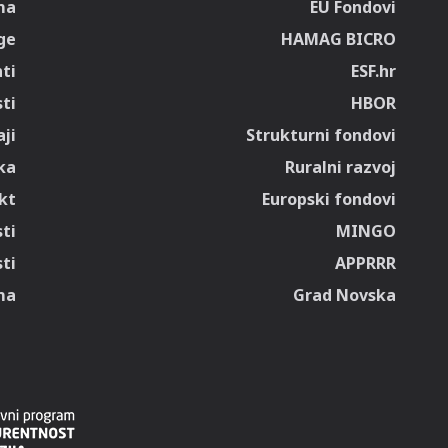
ma
EU Fondovi
ge
HAMAG BICRO
ti
ESF.hr
sti
HBOR
ji
Strukturni fondovi
ka
Ruralni razvoj
kt
Europski fondovi
ti
MINGO
ti
APPRRR
ma
Grad Novska