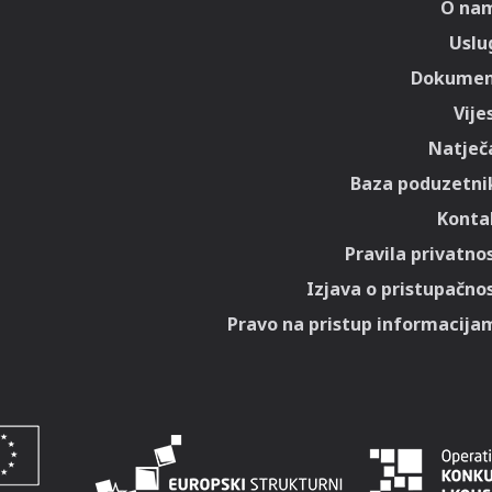
O na
Uslu
Dokumen
Vije
Natječa
Baza poduzetni
Konta
Pravila privatnos
Izjava o pristupačnos
Pravo na pristup informacija