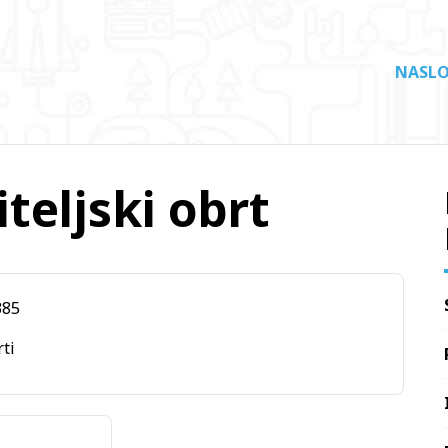
NASLO
eljski obrt
385
rti