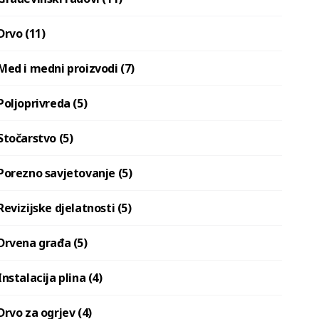
Drvo (11)
Med i medni proizvodi (7)
Poljoprivreda (5)
Stočarstvo (5)
Porezno savjetovanje (5)
Revizijske djelatnosti (5)
Drvena građa (5)
Instalacija plina (4)
Drvo za ogrjev (4)