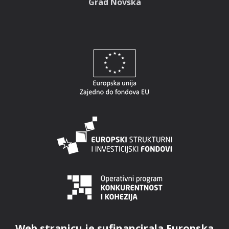
Grad Novska
Web stranicu je sufinancirala Europska