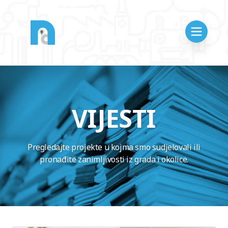
VIJESTI
Pregledajte projekte u kojma smo sudjelovali ili
pronađite zanimljivosti iz grada i okolice.